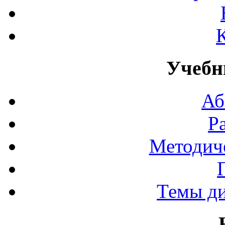
Учебн
Аб
Р
Методич
Темы д