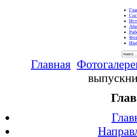
Гла
Сос
Ист
Аби
Раб
Фот
Инф
Главная
Фотогалере
выпускни
Глав
Глав
Направ