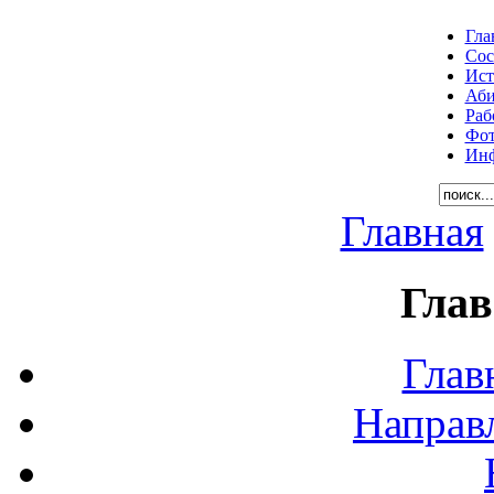
Гла
Сос
Ист
Аби
Раб
Фот
Инф
Главная
Глав
Глав
Направ