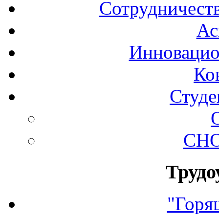
Сотрудничеств
Ас
Инновацио
Ко
Студе
СНО
Трудо
"Горя