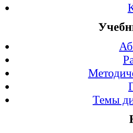
Учебн
Аб
Р
Методич
Темы д