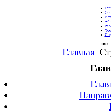
Гла
Сос
Ист
Аби
Раб
Фот
Инф
Главная
Сту
Глав
Глав
Направ