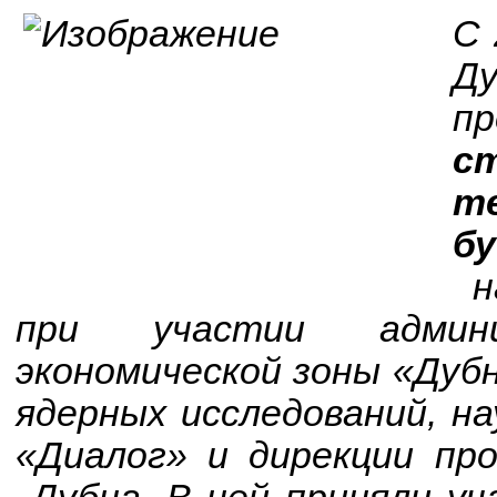
C 
Д
п
с
т
б
на
при участии админи
экономической зоны «Дуб
ядерных исследований, н
«Диалог» и дирекции пр