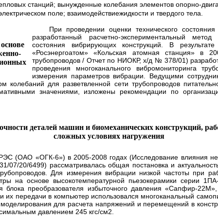
епловых станций; вынужденные колебания элементов опорно-двига
лектрическом поле; взаимодействиежидкости и твердого тела.
При проведении оценки технического состояния т
разработанный расчетно-экспериментальный метод
 основе
состояния вибрирующих конструкций. В результат
«Росэнергоатом» «Кольская атомная станция» в 20
женно-
трубопроводов / Отчет по НИОКР, х/д № 378/01) разраб
ционных
проведения многоканального вибромониторинга тру
измерения параметров вибрации. Ведущими сотрудни
рм колебаний для разветвленной сети трубопроводов питатель
мативными значениями, изложены рекомендации по организаци
очности деталей машин и биомеханических конструкций, ра
сложных условиях нагружения
С (ОАО «ОГК-6») в 2005-2008 годах (Исследование влияния нес
31/07/20/6499) рассматривалась общая постановка и актуально
трубопроводов. Для измерения вибрации низкой частоты при ра
етры на основе высокотемпературной пьезокерамики серии 1
я блока преобразователя избыточного давления «Сапфир-22М»
х и их передачи в компьютер использовался многоканальный само
 моделирования для расчета напряжений и перемещений в констру
ксимальным давлением 245 кгс/см2.