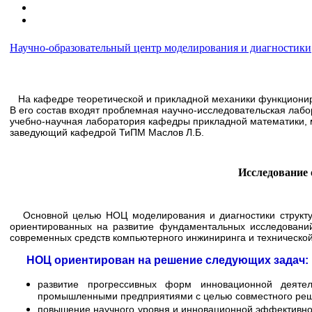
Научно-образовательный центр моделирования и диагностики
На кафедре теоретической и прикладной механики функциони
В его состав входят проблемная научно-исследовательская ла
учебно-научная лаборатория кафедры прикладной математики, м
заведующий кафедрой ТиПМ Маслов Л.Б.
Исследование 
Основной целью НОЦ моделирования и диагностики структурн
ориентированных на развитие фундаментальных исследований
современных средств компьютерного инжиниринга и технической
НОЦ ориентирован на решение следующих задач:
развитие прогрессивных форм инновационной деятельн
промышленными предприятиями с целью совместного реше
повышение научного уровня и инновационной эффективно