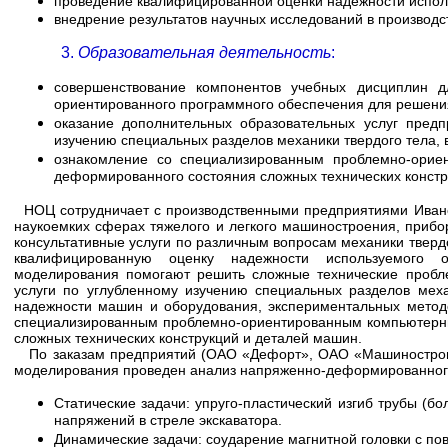
проведение квалифицированной оценки надежности испол
внедрение результатов научных исследований в производс
3.
Образовательная деятельность
:
совершенствование компонентов учебных дисциплин д
ориентированного программного обеспечения для решения
оказание дополнительных образовательных услуг пред
изучению специальных разделов механики твердого тела,
ознакомление со специализированным проблемно-орие
деформированного состояния сложных технических констр
НОЦ сотрудничает с производственными предприятиями Иванов
наукоемких сферах тяжелого и легкого машиностроения, прибо
консультативные услуги по различным вопросам механики тверд
квалифицированную оценку надежности используемого 
моделирования помогают решить сложные технические пробл
услуги по углубленному изучению специальных разделов меха
надежности машин и оборудования, экспериментальных методо
специализированным проблемно-ориентированным компьютерны
сложных технических конструкций и деталей машин.
По заказам предприятий (ОАО «Дефорт», ОАО «Машиностроите
моделирования проведен анализ напряженно-деформированного 
Статические задачи: упруго-пластический изгиб трубы (б
напряжений в стреле экскаватора.
Динамические задачи: соударение магнитной головки с по