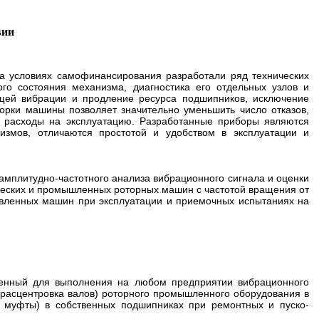
вии
а условиях самофинансирования разработали ряд технических
го состояния механизма, диагностика его отдельных узлов и
щей вибрации и продление ресурса подшипников, исключение
орки машины позволяет значительно уменьшить число отказов,
ь расходы на эксплуатацию. Разработанные приборы являются
измов, отличаются простотой и удобством в эксплуатации и
амплитудно-частотного анализа вибрационного сигнала и оценки
ических и промышленных роторных машин с частотой вращения от
овленных машин при эксплуатации и приемочных испытаниях на
енный для выполнения на любом предприятии вибрационного
 расцентровка валов) роторного промышленного оборудования в
а, муфты) в собственных подшипниках при ремонтных и пуско-