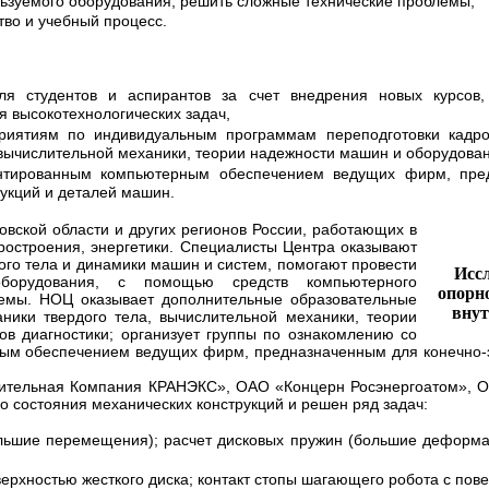
ьзуемого оборудования, решить сложные технические проблемы,
тво и учебный процесс.
ля студентов и аспирантов за счет внедрения новых курсов
 высокотехнологических задач,
приятиям по индивидуальным программам переподготовки кадр
 вычислительной механики, теории надежности машин и оборудован
нтированным компьютерным обеспечением ведущих фирм, пред
укций и деталей машин.
ской области и других регионов России, работающих в
ростроения, энергетики. Специалисты Центра оказывают
ого тела и динамики машин и систем, помогают провести
Иссл
оборудования, с помощью средств компьютерного
опорн
емы. НОЦ оказывает дополнительные образовательные
внут
ники твердого тела, вычислительной механики, теории
в диагностики; организует группы по ознакомлению со
м обеспечением ведущих фирм, предназначенным для конечно-
льная Компания КРАНЭКС», ОАО «Концерн Росэнергоатом», ОАО
состояния механических конструкций и решен ряд задач:
ольшие перемещения); расчет дисковых пружин (большие деформац
верхностью жесткого диска; контакт стопы шагающего робота с пов