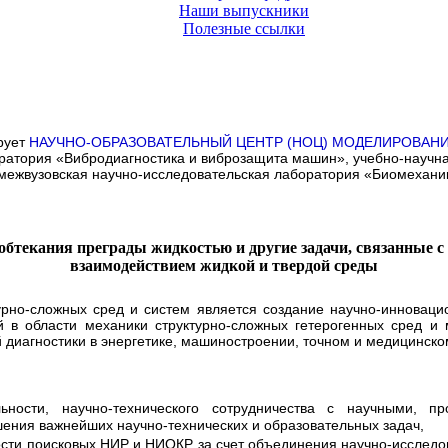
Наши выпускники
Полезные ссылки
рует
НАУЧНО-ОБРАЗОВАТЕЛЬНЫЙ ЦЕНТР (НОЦ)
МОДЕЛИРОВАНИ
боратория «Вибродиагностика и виброзащита машин», учебно-науч
ежвузовская научно-исследовательская лаборатория «Биомеханика
обтекания преграды жидкостью и другие задачи, связанные 
взаимодействием жидкой и твердой среды
о-сложных сред и систем является создание научно-инноваци
 в области механики структурно-сложных гетерогенных сред и 
 диагностики в энергетике, машиностроении, точном и медицинск
ости, научно-технического сотрудничества с научными, про
ния важнейших научно-технических и образовательных задач,
сти поисковых НИР и НИОКР за счет объединения научно-исследо