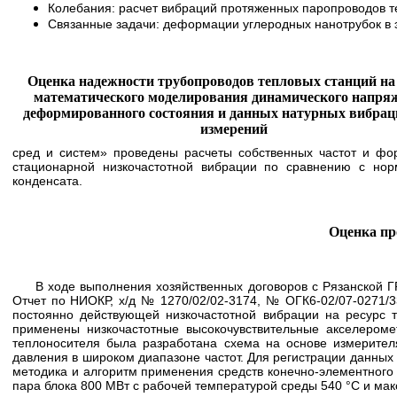
Колебания: расчет вибраций протяженных паропроводов т
Связанные задачи: деформации углеродных нанотрубок в э
Оценка надежности трубопроводов тепловых станций на
математического моделирования динамического напря
деформированного состояния и данных натурных вибра
измерений
сред и систем» проведены расчеты собственных частот и фо
стационарной низкочастотной вибрации по сравнению с нор
конденсата.
Оценка пр
В ходе выполнения хозяйственных договоров с Рязанской ГРЭ
Отчет по НИОКР, х/д № 1270/02/02-3174, № ОГК6-02/07-0271/3
постоянно действующей низкочастотной вибрации на ресурс 
применены низкочастотные высокочувствительные акселером
теплоносителя была разработана схема на основе измерител
давления в широком диапазоне частот. Для регистрации данны
методика и алгоритм применения средств конечно-элементного
пара блока 800 МВт с рабочей температурой среды 540 °С и ма