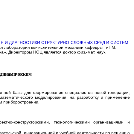
Я И ДИАГНОСТИКИ СТРУКТУРНО-СЛОЖНЫХ СРЕД И СИСТЕМ
.
ная лаборатория вычислительной механики кафедры ТиПМ,
». Директором НОЦ является доктор физ.-мат. наук,
с динамическим
онной базы для формирования специалистов новой генерации,
математического моделирования, на разработку и применение
ом приборостроении.
ектно-конструкторскими, технологическими организациями и
вательской, инновационной и учебной деятельности по решению