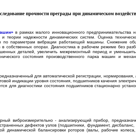
следование прочности преграды при динамическом воздейст
машин»
в рамках малого инновационного предпринимательства н
 и теории надежности динамических систем. Оценка техническо
ся по параметрам вибрации работающей машины. Снижение об
 в собственных опорах. Диагностика в рабочем режиме без разб
ошенных деталей, увеличить межремонтный период и уменьшит
хнического состояния производственного парка машин и механ
редназначенный для автоматической регистрации, нормирования, 
етовой индикации уровня состояния, подшипников качения электр
ется для диагностики состояния подшипников стационарно устан
рный виброизмерительно - анализирующий прибор, предназнач
остраненных дефектов узлов (подшипники, фундамент, дисбаланс,
тной динамической балансировки роторов (валы, рабочие колес