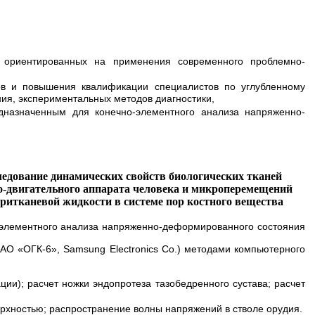
, ориентированных на применения современного проблемно-
ов и повышения квалификации специалистов по углубленному
ия, экспериментальных методов диагностики,
назначенным для конечно-элементного анализа напряженно-
едование динамических свойств биологических тканей
о-двигательного аппарата человека и микроперемещений
ритканевой жидкости в системе пор костного вещества
элементного анализа напряженно-деформированного состояния
 «ОГК-6», Samsung Electronics Co.) методами компьютерного
ии); расчет ножки эндопротеза тазобедренного сустава; расчет
ерхностью; распространение волны напряжений в стволе орудия.