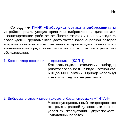
Ис
Сотрудники
ПНИЛ «Вибродиагностика и виброзащита 
устройств, реализующих принципы вибрационной диагностики
прогнозирование работоспособности эффективно производит
повреждений фундаментов достигается балансировкой роторов
вовремя заказывать комплектацию и производить замену изн
экономичными средствами мобильного экспресс-контроля те
обслуживании:
1. Контроллер состояния подшипников (КСП-1):
Контрольно-диагностический прибор, п
работоспособности, в виде цветной св
600 до 6000 об/мин. Прибор использу
холостом ходу после ремонтов.
2. Виброметр-анализатор-тахометр-балансировщик «ТИТАН»:
Многофункциональный микропроцессо
контроля и ранней диагностики распр
условиях эксплуатации; двухплоскос
наладочных работах.