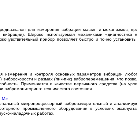
предназначен для измерения вибрации машин и механизмов, пре
а вибрации). Широко используемая механиками «диагностика н
кочувствительный прибор позволяет быстро и точно установить 
ля измерения и контроля основных параметров вибрации любо
) виброскорости и размах (пик-пик) виброперемещения, что позв
собность. Применяется в качестве первичного средства (на уро
и вибромониторинге технического состояния.
-М»:
ональный микропроцессорный виброизмерительный и анализирую
 роторного промышленного оборудования в условиях эксплуат
пуско-наладочных работах.