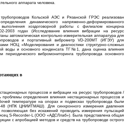
тельного аппарата человека.
рубопроводов Кольской АЭС и Рязанской ГРЭС реализован
 определения динамического напряженно-деформированного
е выполнения хоздоговорной работы с филиалом концерна
02-2003 годах (Исследование влияния вибрации на ресурс
отаны автоматическая контрольно-измерительная аппаратура для
бопроводов и портативный виброметр VD-200МТ (ИГЭУ) для
ками НОЦ «Моделирования и диагностики структурно-сложных
ной воды и основного конденсата ТГ№1, дана оценка влияния
и периодического вибромониторинга трубопровода основного
ботающих в
тационарных процессов и вибрации на ресурс трубопроводов /
сть проблемы определения влияния нестационарных процессов и
бочей температуре на опорах и подвесках трубопровода были
ПА-48 (НПК ЦНИИТМАШ). Для синхронного измерения давления
, позволяющая без искажений проводить измерения пульсаций
писец S-Recorder-L (ООО «АДСЛлаб»). Была представлена общая
кции с апробацией методов и средств на трубопроводе острого