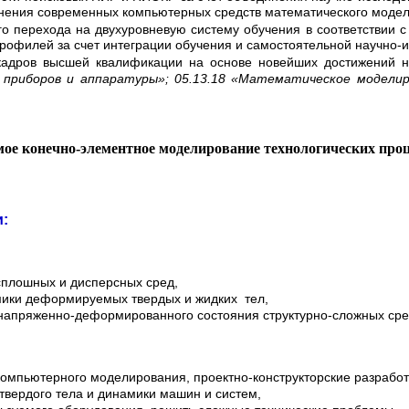
енения современных компьютерных средств математического моде
о перехода на двухуровневую систему обучения в соответствии с
офилей за счет интеграции обучения и самостоятельной научно-и
 кадров высшей квалификации на основе новейших достижений н
, приборов и аппаратуры»; 05.13.18 «Математическое моделир
ое конечно-элементное моделирование технологических проц
:
сплошных и дисперсных сред,
мики деформируемых твердых и жидких тел,
 напряженно-деформированного состояния структурно-сложных ср
омпьютерного моделирования, проектно-конструкторские разработ
твердого тела и динамики машин и систем,