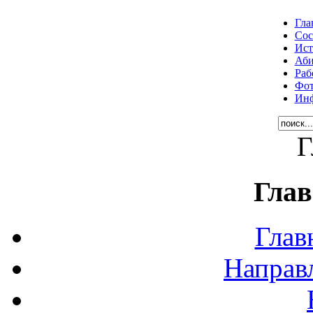
Гла
Сос
Ист
Аби
Раб
Фот
Инф
Г
Глав
Глав
Направ