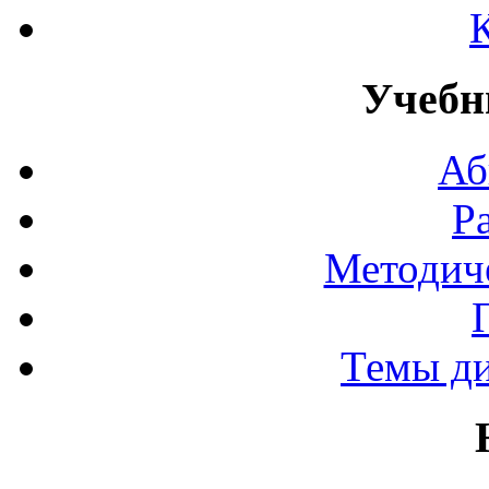
Учебн
Аб
Р
Методич
Темы д