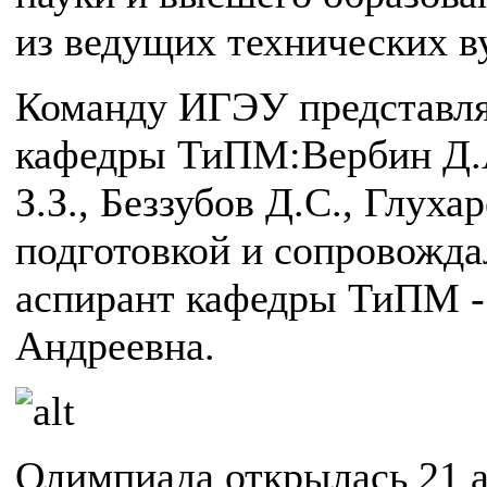
из ведущих технических ву
Команду ИГЭУ представлял
кафедры ТиПМ:Вербин Д.А
З.З., Беззубов Д.С., Глуха
подготовкой и сопровожд
аспирант кафедры ТиПМ -
Андреевна.
Олимпиада открылась 21 а