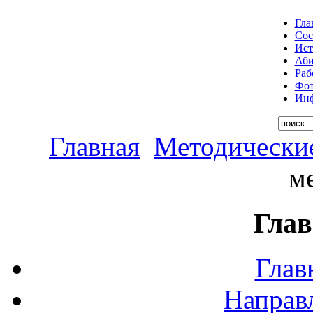
Гла
Сос
Ист
Аби
Раб
Фот
Инф
Главная
Методически
м
Глав
Глав
Направ