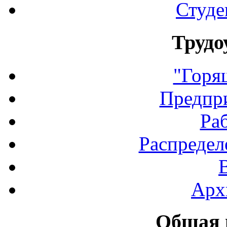
Студе
Трудо
"Горя
Предпр
Ра
Распредел
Арх
Общая 