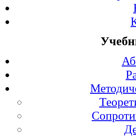
Учебн
Аб
Р
Методич
Теорет
Сопроти
Д