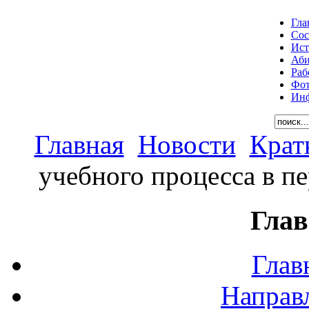
Гла
Сос
Ист
Аби
Раб
Фот
Инф
Главная
Новости
Крат
учебного процесса в пе
Глав
Глав
Направ