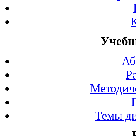
Учебн
Аб
Р
Методич
Темы д