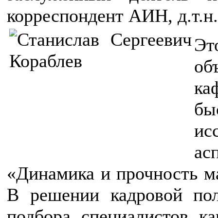
корреспондент АИН, д.т.н.
Эт
об
ка
бы
и
ас
«Динамика и прочность м
В решении кадровой пол
подбора специалистов ка