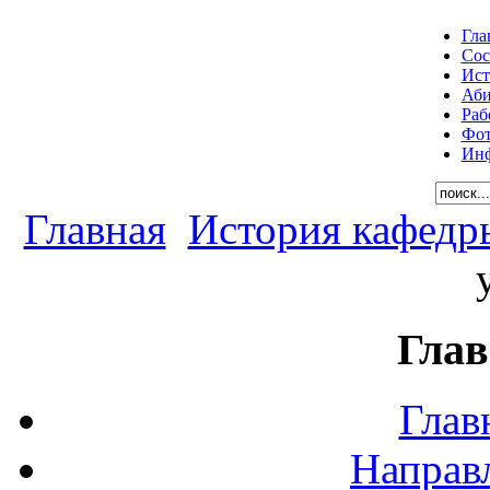
Гла
Сос
Ист
Аби
Раб
Фот
Инф
Главная
История кафедр
Глав
Глав
Направ