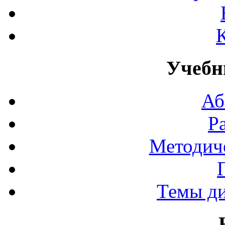
Учебн
Аб
Р
Методич
Темы д