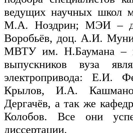
ведущих научных школ м
М.А. Ноздрин; МЭИ – д
Воробьёв, доц. А.И. Мун
МВТУ им. Н.Баумана – 
выпускников вуза явл
электропривода: Е.И. Ф
Крылов, И.А. Кашмано
Дергачёв, а так же кафед
Колобов. Все они усп
диссертации.