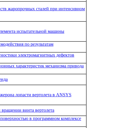
йств жаропрочных сталей при интенсивном
элемента испытательной машины
модействия по результатам
гностики электромагнитных дефектов
ионных характеристик механизма привода
енда
нжерона лопасти вертолета в ANSYS
и вращении винта вертолета
 поверхностью в программном комплексе