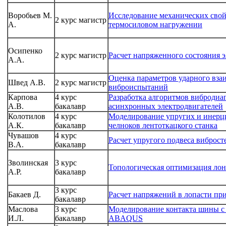
Воробьев М.
Исследование механических сво
2 курс магистр
А.
термосиловом нагружении
Осипенко
2 курс магистр
Расчет напряженного состояния 
А.А.
Оценка параметров ударного взаи
Швед А.В.
2 курс магистр
виброиспытаний
Карпова
4 курс
Разработка алгоритмов вибродиа
А.В.
бакалавр
асинхронных электродвигателей
Колотилов
4 курс
Моделирование упругих и инерц
А.К.
бакалавр
челноков лентоткацкого станка
Чувашов
4 курс
Расчет упругого подвеса виброст
В.А.
бакалавр
Зволинская
3 курс
Топологическая оптимизация ло
А.Р.
бакалавр
3 курс
Бакаев Д.
Расчет напряжений в лопасти пр
бакалавр
Маслова
3 курс
Моделирование контакта шины с
И.Л.
бакалавр
ABAQUS