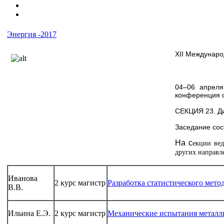
Энергия -2017
ХII Междунар
04–06 апреля
конференция с
СЕКЦИЯ 23. Ди
Заседание сос
На с
екции ве
других направл
Иванова
2 курс магистр
Разработка статистического мет
В.В.
Ильина Е.Э.
2 курс магистр
Механические испытания металл